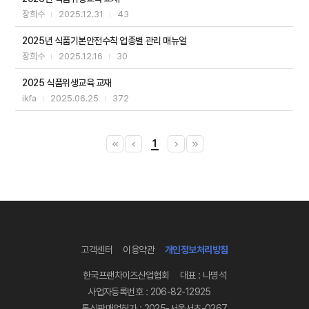
장희수
2025.12.31
43
2025년 식품기본안전수칙 업종별 관리 매뉴얼
장희수
2025.12.16
30
2025 식품위생교육 교재
ikfa
2025.06.25
372
1
keyboard_double_arrow_left
keyboard_arrow_left
keyboard_arrow_right
keyboard_double_arrow_right
고객센터
이용약관
개인정보처리방침
한국프랜차이즈산업협회
대표 : 나명석
사업자등록번호 : 206-82-12925
통신판매업허가 : 2025-서울서초-0267